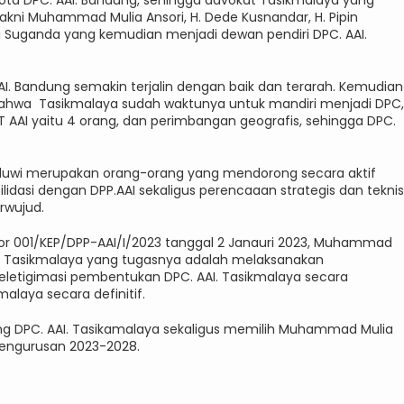
ta DPC. AAI. Bandung, sehingga advokat Tasikmalaya yang
kni Muhammad Mulia Ansori, H. Dede Kusnandar, H. Pipin
bang Suganda yang kemudian menjadi dewan pendiri DPC. AAI.
 AAI. Bandung semakin terjalin dengan baik dan terarah. Kemudian
bahwa Tasikmalaya sudah waktunya untuk mandiri menjadi DPC,
 AAI yaitu 4 orang, dan perimbangan geografis, sehingga DPC.
Aluwi merupakan orang-orang yang mendorong secara aktif
idasi dengan DPP.AAI sekaligus perencaaan strategis dan teknis
rwujud.
or 001/KEP/DPP-AAI/I/2023 tanggal 2 Janauri 2023, Muhammad
AAI. Tasikmalaya yang tugasnya adalah melaksanakan
etigimasi pembentukan DPC. AAI. Tasikmalaya secara
malaya secara definitif.
ng DPC. AAI. Tasikamalaya sekaligus memilih Muhammad Mulia
pengurusan 2023-2028.