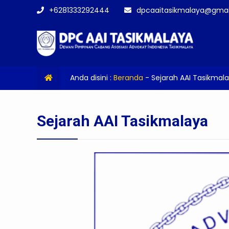
+6281333292444
dpcaaitasikmalaya@gmai
Anda disini :
Beranda
-
Sejarah AAI Tasikmal
Sejarah AAI Tasikmalaya