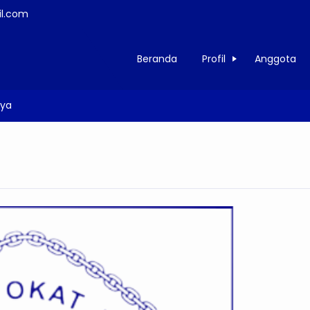
l.com
Beranda
Profil
Anggota
aya