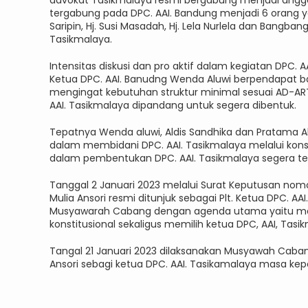
advokat Tasikmalaya resmi bergabung menjadi anggo
tergabung pada DPC. AAI. Bandung menjadi 6 orang ya
Saripin, Hj. Susi Masadah, Hj. Lela Nurlela dan Bang
Tasikmalaya.
Intensitas diskusi dan pro aktif dalam kegiatan DPC.
Ketua DPC. AAI. Banudng Wenda Aluwi berpendapat 
mengingat kebutuhan struktur minimal sesuai AD-ART
AAI. Tasikmalaya dipandang untuk segera dibentuk.
Tepatnya Wenda aluwi, Aldis Sandhika dan Pratama 
dalam membidani DPC. AAI. Tasikmalaya melalui konsil
dalam pembentukan DPC. AAI. Tasikmalaya segera te
Tanggal 2 Januari 2023 melalui Surat Keputusan nom
Mulia Ansori resmi ditunjuk sebagai Plt. Ketua DPC. 
Musyawarah Cabang dengan agenda utama yaitu mel
konstitusional sekaligus memilih ketua DPC, AAI, Tasik
Tangal 21 Januari 2023 dilaksanakan Musyawah Caba
Ansori sebagi ketua DPC. AAI. Tasikamalaya masa ke